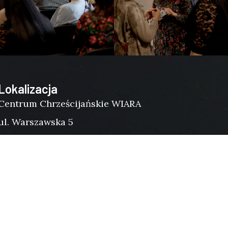
Lokalizacja
Centrum Chrześcijańskie WIARA
ul. Warszawska 5
62-200 Gniezno, Polska
Otwórz mapę