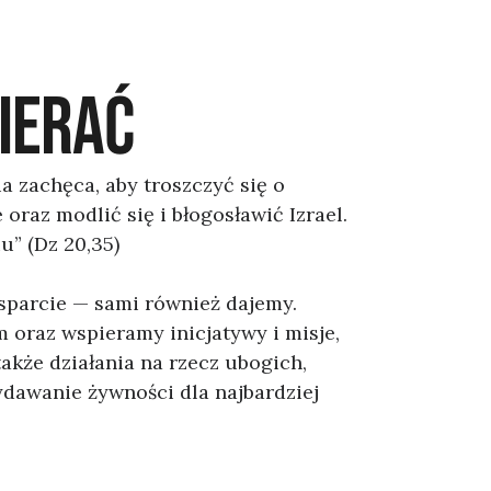
IERAĆ
ia zachęca, aby troszczyć się o
oraz modlić się i błogosławić Izrael.
u” (Dz 20,35)
sparcie — sami również dajemy.
oraz wspieramy inicjatywy i misje,
także działania na rzecz ubogich,
ydawanie żywności dla najbardziej