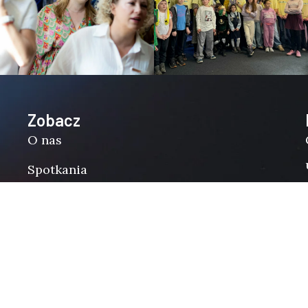
Zobacz
O nas
Spotkania
Nauczania
Usługi
Wspieram
Pasje wiary