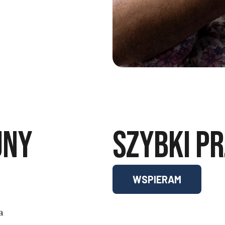
JNY
SZYBKI P
WSPIERAM
a