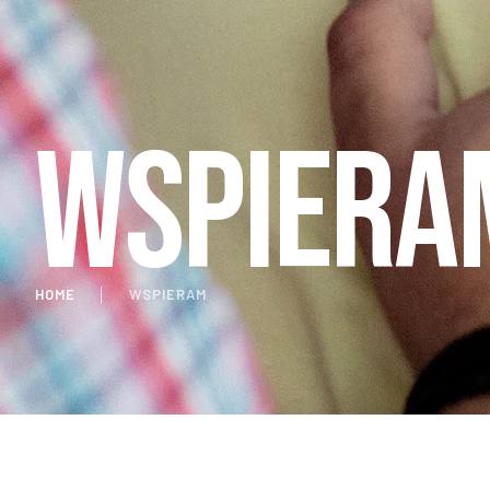
WSPIERA
HOME
│
WSPIERAM