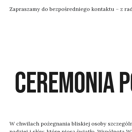
Zapraszamy do bezpośredniego kontaktu – z ra
CEREMONIA 
W chwilach pożegnania bliskiej osoby szczegól
nadziei i słów, które niosą światło. Wspólnota 