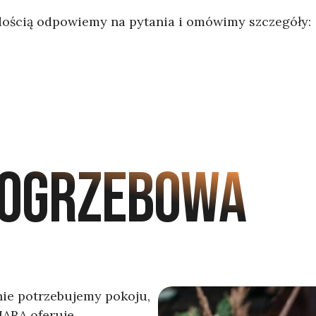
dością odpowiemy na pytania i omówimy szczegóły:
POGRZEBOWA
nie potrzebujemy pokoju,
WIARA oferuje