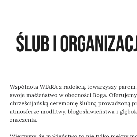
śLUB I ORGANIZAC
Wspólnota WIARA z radością towarzyszy parom,
swoje małżeństwo w obecności Boga. Oferujemy
chrześcijańską ceremonię ślubną prowadzoną pr
atmosferze modlitwy, błogosławieństwa i głęb
znaczenia.
Wierzymy, że małżeństwo to nie tylko piękny m