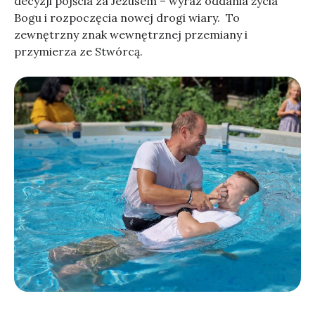
decyzji pójścia za Jezusem – wyraz oddania życia
Bogu i rozpoczęcia nowej drogi wiary. To
zewnętrzny znak wewnętrznej przemiany i
przymierza ze Stwórcą.