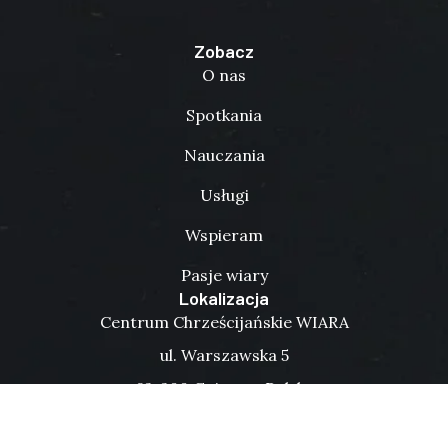
Zobacz
O nas
Spotkania
Nauczania
Usługi
Wspieram
Pasje wiary
Lokalizacja
Centrum Chrześcijańskie WIARA
ul. Warszawska 5
62-200 Gniezno, Polska
Otwórz mapę
Kontakt