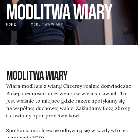
Modlitwa wiary
HOME
│
MODLITWA WIARY
modlitwa wiary
Wiara modli się z wiarą! Chcemy realnie doświadczać
Bożej obecności i interwencji w wielu sprawach. To
jest właśnie to miejsce gdzie razem spotykamy się
na wspólnej duchowej walce. Zakładamy Bożą zbroję
i stawiamy opór przeciwnikowi.
Spotkania modlitewne odbywają się w każdy wtorek
o godzinie 18:30