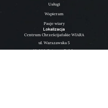
Usługi
Wspieram
Pasje wiary
Lokalizacja
Centrum Chrześcijańskie WIARA
ul. Warszawska 5
62-200 Gniezno, Polska
Otwórz mapę
Kontakt
+48 795 532 222
+48 784 884 289
kontakt@cchwiara.pl
Napisz do nas